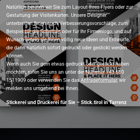
Natürlich beraten wir Sie zum Layout Ihres Flyers oder zur
Gestaltung der Visitenkarten. Unsere Designer
unterbreiten Ihnen auch Verbesserungsvorschläge, zum
Beispiel für die Schriftart oder für Ihr Firmenlogo, und auf
Wunsch liefern sie Ihnen völlig neue Ideen und Entwürfe,
die dann natürlich sofort gedruckt oder gestickt werden
können.
Wenn auch Sie gern etwas gedruckt oder gestickt haben
möchten, rufen Sie uns an unter der Nummer +43 660
1511909 oder verwenden Sie das
Anfrageformular
, wir
melden uns umgehend bei Ihnen.
Stickerei und Druckerei für Sie – Stick.tirol in Tarrenz