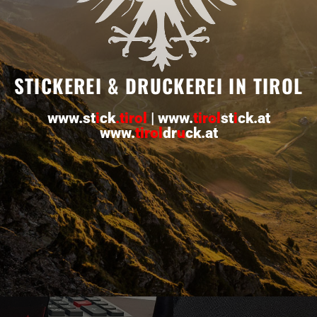
STICKEREI & DRUCKEREI IN TIROL
www.st
i
ck
.tiro
l
|
www.
tirol
st
i
ck.at
www.
tirol
dr
u
ck.at