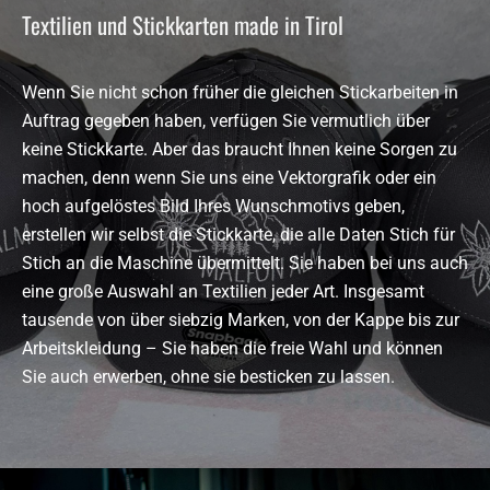
Textilien und Stickkarten made in Tirol
Wenn Sie nicht schon früher die gleichen Stickarbeiten in
Auftrag gegeben haben, verfügen Sie vermutlich über
keine Stickkarte. Aber das braucht Ihnen keine Sorgen zu
machen, denn wenn Sie uns eine Vektorgrafik oder ein
hoch aufgelöstes Bild Ihres Wunschmotivs geben,
erstellen wir selbst die Stickkarte, die alle Daten Stich für
Stich an die Maschine übermittelt. Sie haben bei uns auch
eine große Auswahl an Textilien jeder Art. Insgesamt
tausende von über siebzig Marken, von der Kappe bis zur
Arbeitskleidung – Sie haben die freie Wahl und können
Sie auch erwerben, ohne sie besticken zu lassen.