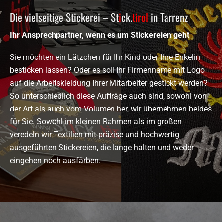
Die vielseitige Stickerei – St
i
ck.
tirol
in Tarrenz
Ihr Ansprechpartner, wenn es um Stickereien geht
Sie möchten ein Lätzchen für Ihr Kind oder Ihre Enkelin
besticken lassen? Oder es soll Ihr Firmenname mit Logo
auf die Arbeitskleidung Ihrer Mitarbeiter gestickt werden?
So unterschiedlich diese Aufträge auch sind, sowohl von
der Art als auch vom Volumen her, wir übernehmen beides
für Sie. Sowohl im kleinen Rahmen als im großen
veredeln wir Textilien mit präzise und hochwertig
ausgeführten Stickereien, die lange halten und weder
eingehen noch ausfärben.