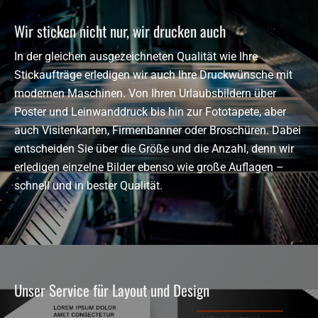
Wir sticken nicht nur, wir drucken auch
In der gleichen ausgezeichneten Qualität wie Ihre
Stickaufträge erledigen wir auch Ihre Druckwünsche mit
modernen Maschinen. Von Ihren Urlaubsbildern über
Poster und Leinwanddruck bis hin zur Fototapete, aber
auch Visitenkarten, Firmenbanner oder Broschüren. Dabei
entscheiden Sie über die Größe und die Anzahl, denn wir
erledigen einzelne Bilder ebenso wie große Auflagen –
schnell und in bester Qualität.
Unser Service für Layout und Design